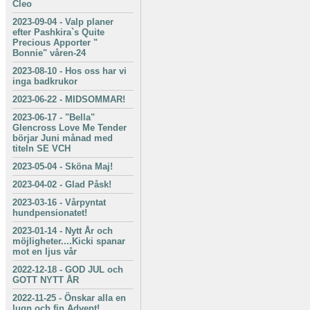
Cleo
2023-09-04
-
Valp planer
efter Pashkira`s Quite
Precious Apporter "
Bonnie" våren-24
2023-08-10
-
Hos oss har vi
inga badkrukor
2023-06-22
-
MIDSOMMAR!
2023-06-17
-
"Bella"
Glencross Love Me Tender
börjar Juni månad med
titeln SE VCH
2023-05-04
-
Sköna Maj!
2023-04-02
-
Glad Påsk!
2023-03-16
-
Vårpyntat
hundpensionatet!
2023-01-14
-
Nytt År och
möjligheter....Kicki spanar
mot en ljus vår
2022-12-18
-
GOD JUL och
GOTT NYTT ÅR
2022-11-25
-
Önskar alla en
lugn och fin Advent!