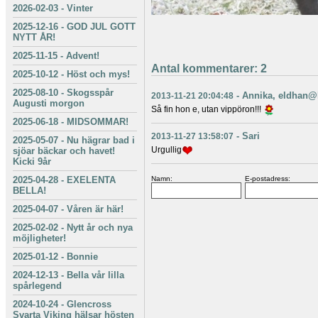
2026-02-03
-
Vinter
2025-12-16
-
GOD JUL GOTT
NYTT ÅR!
2025-11-15
-
Advent!
Antal kommentarer:
2
2025-10-12
-
Höst och mys!
2025-08-10
-
Skogsspår
-
Annika
,
eldhan@
2013-11-21 20:04:48
Augusti morgon
Så fin hon e, utan vippöron!!!
2025-06-18
-
MIDSOMMAR!
-
Sari
2013-11-27 13:58:07
2025-05-07
-
Nu hägrar bad i
Urgullig
sjöar bäckar och havet!
Kicki 9år
Namn:
E-postadress:
2025-04-28
-
EXELENTA
BELLA!
2025-04-07
-
Våren är här!
2025-02-02
-
Nytt år och nya
möjligheter!
2025-01-12
-
Bonnie
2024-12-13
-
Bella vår lilla
spårlegend
2024-10-24
-
Glencross
Svarta Viking hälsar hösten