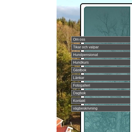
Om oss
Tikar och valpar
Hundpensionat
Hundkurs
Gästbok
Länkar
Fotogalleri
Dagbok
Kontakt
vägbeskrivning