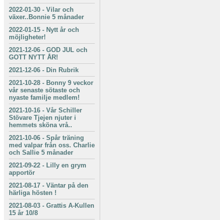
2022-01-30
-
Vilar och
växer..Bonnie 5 månader
2022-01-15
-
Nytt år och
möjligheter!
2021-12-06
-
GOD JUL och
GOTT NYTT ÅR!
2021-12-06
-
Din Rubrik
2021-10-28
-
Bonny 9 veckor
vår senaste sötaste och
nyaste familje medlem!
2021-10-16
-
Vår Schiller
Stövare Tjejen njuter i
hemmets sköna vrå..
2021-10-06
-
Spår träning
med valpar från oss. Charlie
och Sallie 5 månader
2021-09-22
-
Lilly en grym
apportör
2021-08-17
-
Väntar på den
härliga hösten !
2021-08-03
-
Grattis A-Kullen
15 år 10/8