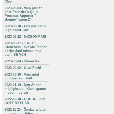
Cleo
2023-09-04
-
Valp planer
efter Pashkira`s Quite
Precious Apporter "
Bonnie" våren-24
2023-08-10
-
Hos oss har vi
inga badkrukor
2023-06-22
-
MIDSOMMAR!
2023-06-17
-
"Bella"
Glencross Love Me Tender
börjar Juni månad med
titeln SE VCH
2023-05-04
-
Sköna Maj!
2023-04-02
-
Glad Påsk!
2023-03-16
-
Vårpyntat
hundpensionatet!
2023-01-14
-
Nytt År och
möjligheter....Kicki spanar
mot en ljus vår
2022-12-18
-
GOD JUL och
GOTT NYTT ÅR
2022-11-25
-
Önskar alla en
lugn och fin Advent!