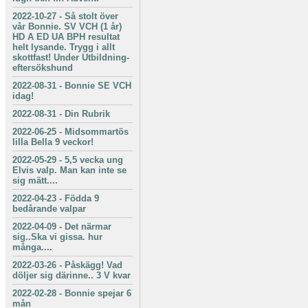
2022-10-27
-
Så stolt över
vår Bonnie. SV VCH (1 år)
HD A ED UA BPH resultat
helt lysande. Trygg i allt
skottfast! Under Utbildning-
eftersökshund
2022-08-31
-
Bonnie SE VCH
idag!
2022-08-31
-
Din Rubrik
2022-06-25
-
Midsommartös
lilla Bella 9 veckor!
2022-05-29
-
5,5 vecka ung
Elvis valp. Man kan inte se
sig mätt....
2022-04-23
-
Födda 9
bedårande valpar
2022-04-09
-
Det närmar
sig..Ska vi gissa. hur
många....
2022-03-26
-
Påskägg! Vad
döljer sig därinne.. 3 V kvar
2022-02-28
-
Bonnie spejar 6
mån