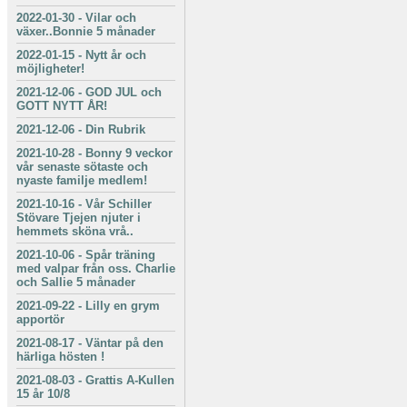
2022-01-30
-
Vilar och
växer..Bonnie 5 månader
2022-01-15
-
Nytt år och
möjligheter!
2021-12-06
-
GOD JUL och
GOTT NYTT ÅR!
2021-12-06
-
Din Rubrik
2021-10-28
-
Bonny 9 veckor
vår senaste sötaste och
nyaste familje medlem!
2021-10-16
-
Vår Schiller
Stövare Tjejen njuter i
hemmets sköna vrå..
2021-10-06
-
Spår träning
med valpar från oss. Charlie
och Sallie 5 månader
2021-09-22
-
Lilly en grym
apportör
2021-08-17
-
Väntar på den
härliga hösten !
2021-08-03
-
Grattis A-Kullen
15 år 10/8