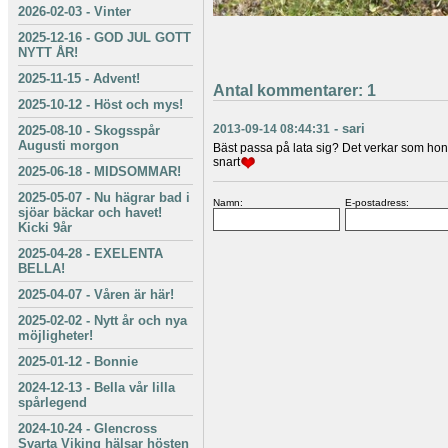
2026-02-03
-
Vinter
2025-12-16
-
GOD JUL GOTT
NYTT ÅR!
2025-11-15
-
Advent!
Antal kommentarer:
1
2025-10-12
-
Höst och mys!
-
sari
2013-09-14 08:44:31
2025-08-10
-
Skogsspår
Augusti morgon
Bäst passa på lata sig? Det verkar som hon
snart
2025-06-18
-
MIDSOMMAR!
2025-05-07
-
Nu hägrar bad i
Namn:
E-postadress:
sjöar bäckar och havet!
Kicki 9år
2025-04-28
-
EXELENTA
BELLA!
2025-04-07
-
Våren är här!
2025-02-02
-
Nytt år och nya
möjligheter!
2025-01-12
-
Bonnie
2024-12-13
-
Bella vår lilla
spårlegend
2024-10-24
-
Glencross
Svarta Viking hälsar hösten