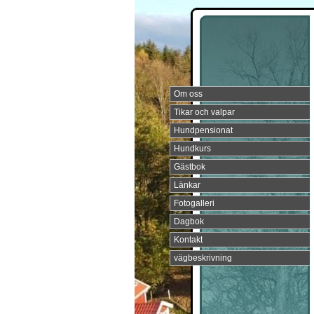
Om oss
Tikar och valpar
Hundpensionat
Hundkurs
Gästbok
Länkar
Fotogalleri
Dagbok
Kontakt
vägbeskrivning